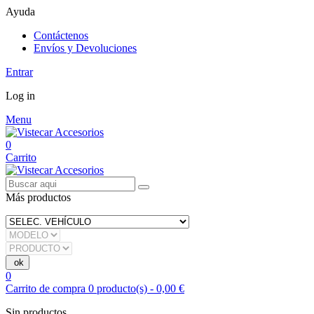
Ayuda
Contáctenos
Envíos y Devoluciones
Entrar
Log in
Menu
0
Carrito
Más productos
0
Carrito de compra
0
producto(s)
-
0,00 €
Sin productos