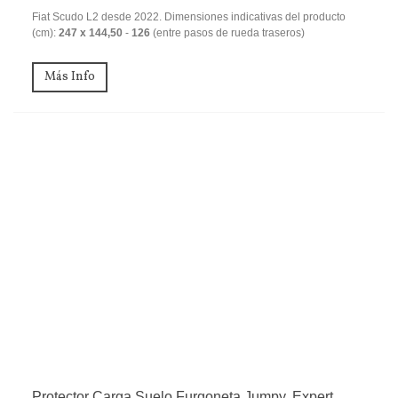
Fiat Scudo L2 desde 2022. Dimensiones indicativas del producto
(cm):
247 x 144,50
-
126
(entre pasos de rueda traseros)
Más Info
Protector Carga Suelo Furgoneta Jumpy, Expert,