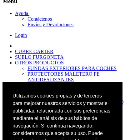
Menu
Ayuda
Contáctenos
Envíos y Devoluciones
Login
CUBRE CARTER
SUELO FURGONETA
OTROS PRODUCTOS
FUNDAS EXTERIORES PARA COCHES
PROTECTORES MALETERO PE
ANTIDESLIZANTES
PROTECTORES MALETERO CAUCHO
PREMIUM
Utilizamos cookies propias y de terceros
PROTECTORES MALETERO PE
PROTECTORES DE MALETERO CAUCHO
para mejorar nuestros servicios y mostrarle
BASIC
publicidad relacionada con sus preferencias
ALFOMBRILLAS GOMA PREMIUM
mediante el análisis de sus hábitos de
ALFOMBRILLAS GOMA BASIC
PASOS RUEDA
navegación. Si continua navegando,
OFERTAS
consideramos que acepta su uso. Puede
NOVEDADES