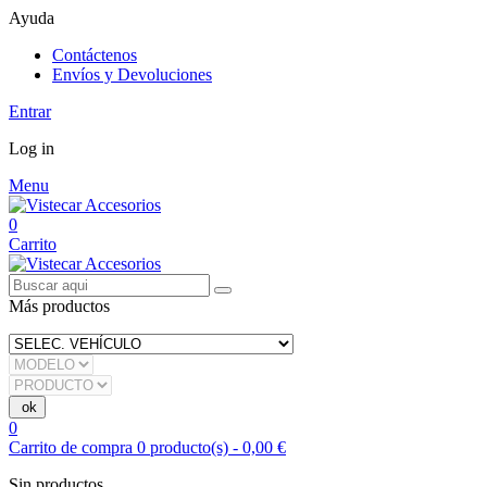
Ayuda
Contáctenos
Envíos y Devoluciones
Entrar
Log in
Menu
0
Carrito
Más productos
0
Carrito de compra
0
producto(s)
-
0,00 €
Sin productos