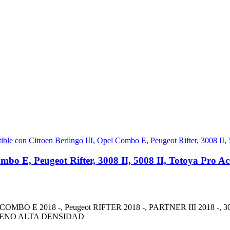
mbo E, Peugeot Rifter, 3008 II, 5008 II, Totoya Pro Ac
OMBO E 2018 -, Peugeot RIFTER 2018 -, PARTNER III 2018 -, 30
TILENO ALTA DENSIDAD