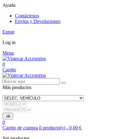
Ayuda
Contáctenos
Envíos y Devoluciones
Entrar
Log in
Menu
0
Carrito
Más productos
0
Carrito de compra
0
producto(s)
-
0,00 €
Sin productos