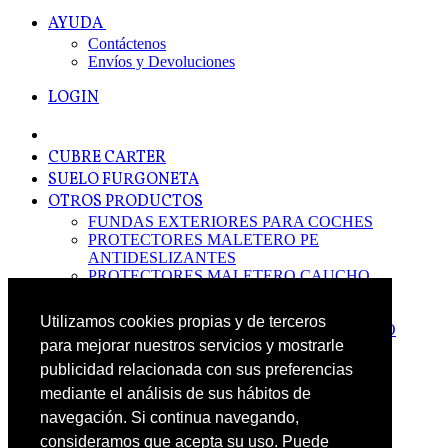
AYUDA
Contáctenos
Envíos y Devoluciones
LOGIN
CUBRE CARTER
SUELO FURGONETA
OTROS PRODUCTOS
FUNDAS EXTERIORES PARA COCHES
PROTECTORES MALETERO PE
ANTIDESLIZANTES
PROTECTORES MALETERO CAUCHO
PREMIUM
PROTECTORES MALETERO PE
Utilizamos cookies propias y de terceros
PROTECTORES DE MALETERO CAUCHO
para mejorar nuestros servicios y mostrarle
BASIC
ALFOMBRILLAS GOMA PREMIUM
publicidad relacionada con sus preferencias
ALFOMBRILLAS GOMA BASIC
mediante el análisis de sus hábitos de
PASOS RUEDA
navegación. Si continua navegando,
OFERTAS
consideramos que acepta su uso. Puede
NOVEDADES