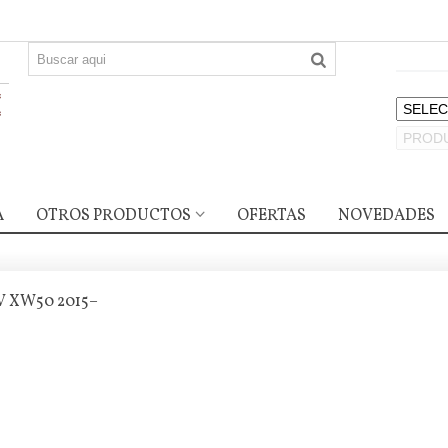
A
OTROS PRODUCTOS
OFERTAS
NOVEDADES
V XW50 2015–
ubre Carter para Citroen C5
I , C5X, Peugeot...
4,90 €
ubre Carter Mercedes CLA