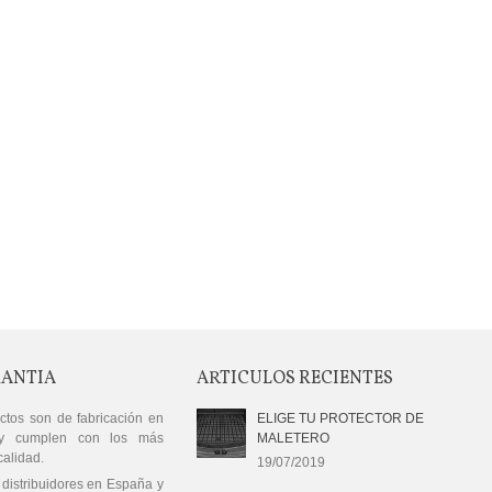
I C118, X118, GLA...
9,90 €
rotector Carga Suelo
urgoneta Traffic III...
34,90 €
rotector Carga Suelo
urgoneta Traffic III...
39,90 €
RANTIA
ARTICULOS RECIENTES
ctos son de fabricación en
ELIGE TU PROTECTOR DE
y cumplen con los más
MALETERO
calidad.
19/07/2019
distribuidores en España y