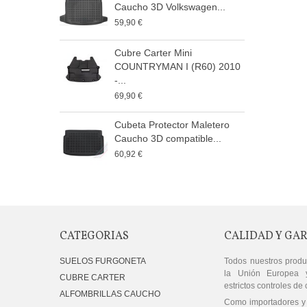
Caucho 3D Volkswagen...
I
59,90 €
9
Cubre Carter Mini
P
COUNTRYMAN I (R60) 2010
F
-...
1
69,90 €
P
Cubeta Protector Maletero
F
Caucho 3D compatible...
1
60,92 €
CATEGORIAS
CALIDAD Y GA
SUELOS FURGONETA
Todos nuestros produ
la Unión Europea 
CUBRE CARTER
estrictos controles de 
ALFOMBRILLAS CAUCHO
Como importadores y 