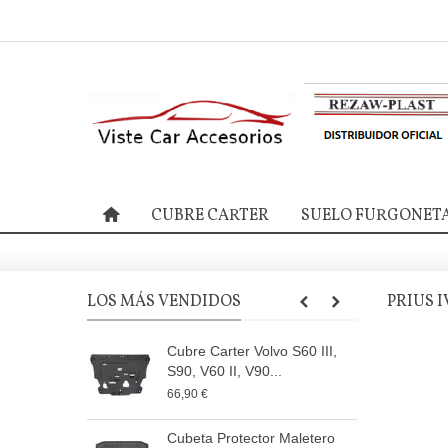
CUBRE CARTER
SUELO FURGONET
LOS MÁS VENDIDOS
PRIUS I
Cubre Carter Volvo S60 III,
C
S90, V60 II, V90...
I
66,90 €
6
Cubeta Protector Maletero
C