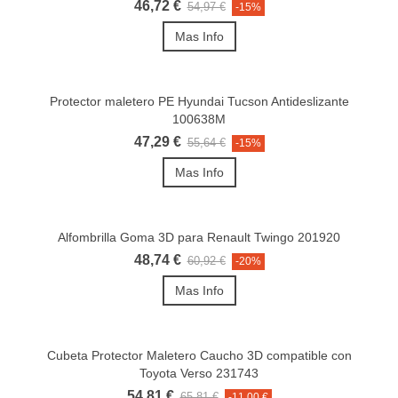
46,72 €
54,97 €
-15%
Mas Info
Protector maletero PE Hyundai Tucson Antideslizante
100638M
47,29 €
55,64 €
-15%
Mas Info
Alfombrilla Goma 3D para Renault Twingo 201920
48,74 €
60,92 €
-20%
Mas Info
Cubeta Protector Maletero Caucho 3D compatible con
Toyota Verso 231743
54,81 €
65,81 €
-11,00 €