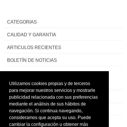
CATEGORIAS
CALIDAD Y GARANTIA
ARTICULOS RECIENTES
BOLETÍN DE NOTICIAS
Utilizamos cookies propias y de terceros
CONTACTO
para mejorar nuestros servicios y mostrarle
LEGAL
publicidad relacionada con sus preferencias
mediante el análisis de sus hábitos de
CATÁLOGO
navegación. Si continua navegando,
consideramos que acepta su uso. Puede
MI CUENTA
cambiar la configuración u obtener más