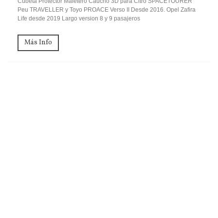
Cubeta Protector Maletero Caucho 3D para Citro SPACETOURER
Peu TRAVELLER y Toyo PROACE Verso II Desde 2016. Opel Zafira
Life desde 2019 Largo version 8 y 9 pasajeros
Más Info