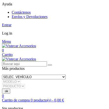
Ayuda
Contáctenos
Envíos y Devoluciones
Entrar
Log in
Menu
0
Carrito
Más productos
0
Carrito de compra
0
producto(s)
-
0,00 €
Sin productos