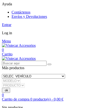
Ayuda
Contáctenos
Envíos y Devoluciones
Entrar
Log in
Menu
0
Carrito
Más productos
0
Carrito de compra
0
producto(s)
-
0,00 €
Sin productos