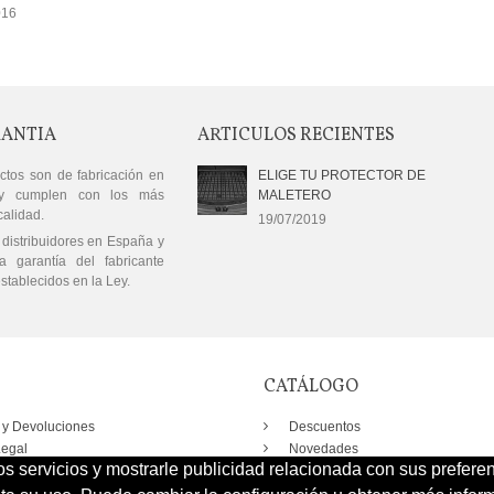
016
RANTIA
ARTICULOS RECIENTES
ctos son de fabricación en
ELIGE TU PROTECTOR DE
y cumplen con los más
MALETERO
calidad.
19/07/2019
distribuidores en España y
a garantía del fabricante
stablecidos en la Ley.
CATÁLOGO
 y Devoluciones
Descuentos
Legal
Novedades
os servicios y mostrarle publicidad relacionada con sus prefere
os y condiciones
Los más vendidos
eguro