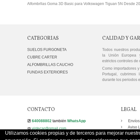
Alfombrllas Goma 3D Basic para Volkswagen Tiguan 5N Desde 2
CATEGORIAS
CALIDAD Y GA
SUELOS FURGONETA
Todos nuestros produ
la Unión Europea 
CUBRE CARTER
estrictos controles de 
ALFOMBRILLAS CAUCHO
Como importadores y 
FUNDAS EXTERIORES
Portugal, cubrimos l
durante los periodos e
CONTACTO
LEGAL
640088802
también
WhatsApp
Envíos
Aviso 
vistecar@gmail.com
Utilizamos cookies propias y de terceros para mejorar nuestr
Términ
Contactenos
Pago S