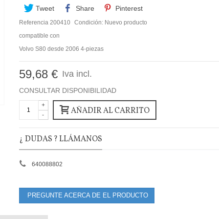
Tweet
Share
Pinterest
Referencia
200410
Condición:
Nuevo producto
compatible con
Volvo S80 desde 2006 4-piezas
59,68 €
Iva incl.
CONSULTAR DISPONIBILIDAD
+
AÑADIR AL CARRITO
-
¿ DUDAS ? LLÁMANOS
640088802
PREGUNTE ACERCA DE EL PRODUCTO