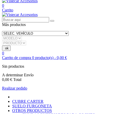
0
Carrito
Más productos
0
Carrito de compra
0
producto(s)
-
0,00 €
Sin productos
A determinar
Envío
0,00 €
Total
Realizar pedido
CUBRE CARTER
SUELO FURGONETA
OTROS PRODUCTOS