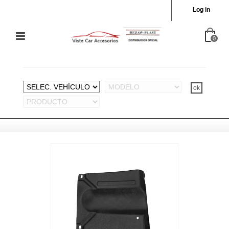
Log in
0