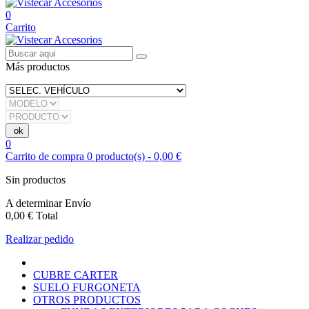
0
Carrito
Más productos
0
Carrito de compra
0
producto(s)
-
0,00 €
Sin productos
A determinar
Envío
0,00 €
Total
Realizar pedido
CUBRE CARTER
SUELO FURGONETA
OTROS PRODUCTOS