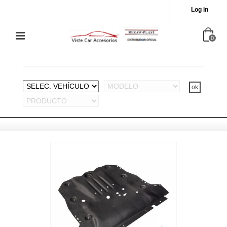
Log in
0