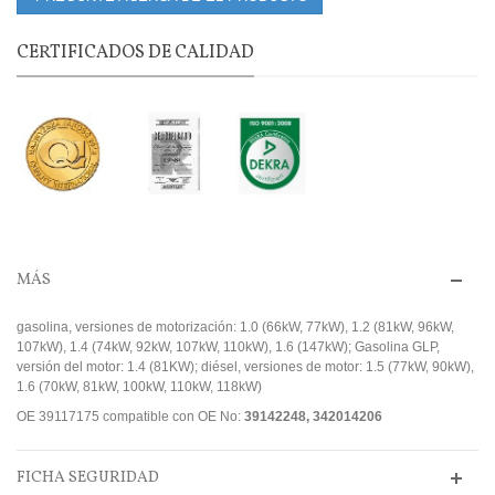
CERTIFICADOS DE CALIDAD
MÁS
gasolina, versiones de motorización: 1.0 (66kW, 77kW), 1.2 (81kW, 96kW,
107kW), 1.4 (74kW, 92kW, 107kW, 110kW), 1.6 (147kW); Gasolina GLP,
versión del motor: 1.4 (81KW); diésel, versiones de motor: 1.5 (77kW, 90kW),
1.6 (70kW, 81kW, 100kW, 110kW, 118kW)
OE 39117175 compatible con OE No:
39142248, 342014206
FICHA SEGURIDAD