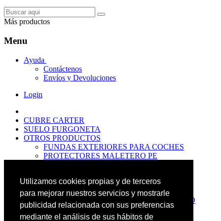
Más productos
Menu
Ayuda
Contáctenos
Envíos y Devoluciones
Login
CUBRE CARTER
SUELO FURGONETA
OTROS PRODUCTOS
FUNDAS EXTERIORES PARA COCHES
PROTECTORES MALETERO PE
ANTIDESLIZANTES
PROTECTORES MALETERO CAUCHO
Utilizamos cookies propias y de terceros
PREMIUM
PROTECTORES MALETERO PE
para mejorar nuestros servicios y mostrarle
PROTECTORES DE MALETERO CAUCHO
publicidad relacionada con sus preferencias
BASIC
mediante el análisis de sus hábitos de
ALFOMBRILLAS GOMA PREMIUM