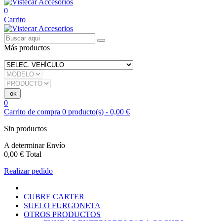
0
Carrito
Más productos
0
Carrito de compra
0
producto(s)
-
0,00 €
Sin productos
A determinar
Envío
0,00 €
Total
Realizar pedido
CUBRE CARTER
SUELO FURGONETA
OTROS PRODUCTOS