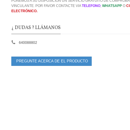
PONEMOS A SU DISPOSICIÓN UN SERVICIO GRATUITO DE COMPROBA
VINCULANTE. POR FAVOR CONTACTE VIA
TELEFONO
,
WHATSAPP
O
C
ELECTRÓNICO.
¿ DUDAS ? LLÁMANOS
640088802
PREGUNTE ACERCA DE EL PRODUCTO