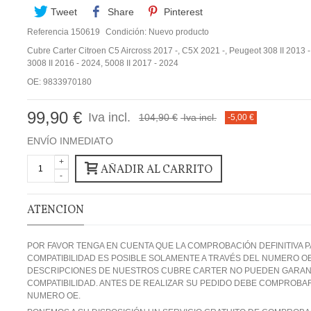
Tweet
Share
Pinterest
Referencia
150619
Condición:
Nuevo producto
Cubre Carter Citroen C5 Aircross 2017 -, C5X 2021 -, Peugeot 308 II 2013 -
3008 II 2016 - 2024, 5008 II 2017 - 2024
OE: 9833970180
99,90 €
Iva incl.
104,90 €
Iva incl.
-5,00 €
ENVÍO INMEDIATO
+
AÑADIR AL CARRITO
-
ATENCION
POR FAVOR TENGA EN CUENTA QUE LA COMPROBACIÓN DEFINITIVA P
COMPATIBILIDAD ES POSIBLE SOLAMENTE A TRAVÉS DEL NUMERO OE
DESCRIPCIONES DE NUESTROS CUBRE CARTER NO PUEDEN GARANT
COMPATIBILIDAD. ANTES DE REALIZAR SU PEDIDO DEBE COMPROBA
NUMERO OE.