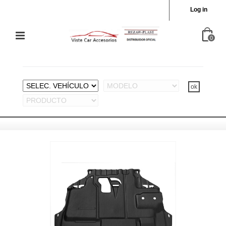
Log in
0