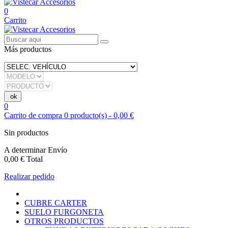
0
Carrito
Más productos
0
Carrito de compra
0
producto(s)
-
0,00 €
Sin productos
A determinar
Envío
0,00 €
Total
Realizar pedido
CUBRE CARTER
SUELO FURGONETA
OTROS PRODUCTOS