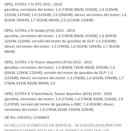
OPEL ASTRA J IV GTC 2011 - 2018
gasolina, versiones del motor: 1.4 (74KW, 88kW, 103kW), 1.6 (125kW,
132kW, 147kW), 1.8 (103kW), 2.0 (206kW); diesel, versiones del motor: 1.6
(81kW, 100kW), 1.7 (81kW, 96kW), 2.0 (121kW, 143kW)
OPEL ASTRA J IV Sedán (P10) 2012 - 2015
gasolina, versiones del motor: 1.4 (74KW, 88kW, 103kW), 1.6 (85KW,
125kW, 132kW); versión del motor de gasolina de GLP: 1.4 (103kW);
diesel, versiones del motor: 1.3 (70kW), 1.6 (81kW, 100kW), 1.7 (81kW,
96kW)
OPEL ASTRA J IV Tourer deportivo (P10) 2010 - 2015
gasolina, versiones del motor: 1.4 (64kW, 74KW, 88kW, 103kW), 1.6
(85kW, 125kW, 132kW); versión del motor de gasolina de GLP: 1.4
(103kW); diesel, versiones del motor: 1.3 (70kW), 1.6 (81kW, 100kW), 1.7
(74kW, 81kW, 92kW, 96kW), 2.0
OPEL ASTRA K V Hatchback, Tourer deportivo (B16) 2015 - 2022
gasolina, versiones del motor: 1.0 (77kW), 1.4 (74KW, 92kW, 110kW), 1.6
(147KW); versión del motor de gasolina a GNC: 1.4 (81kW); diesel,
versiones del motor: 1.6 (70kW, 81kW, 100kW, 118kW)
OE No:
1401033, 13368661
NO INCLUYE ELEMENTOS DE MONTAJE - SE PUEDEN ADQUIRIR POR
SEPARADO FABRICADOS EN LA UE, MISMA CALIDAD QUE LOS