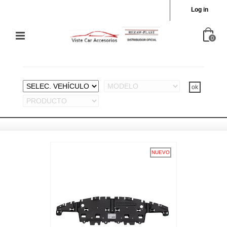
Log in
0
NUEVO