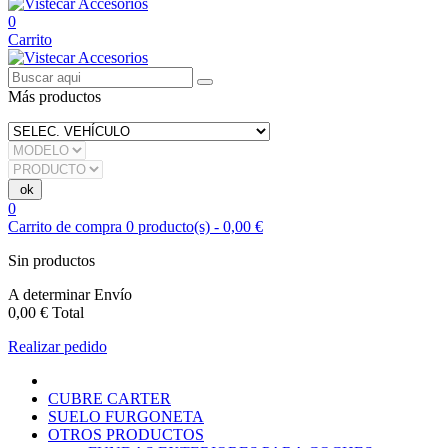
0
Carrito
Más productos
0
Carrito de compra
0
producto(s)
-
0,00 €
Sin productos
A determinar
Envío
0,00 €
Total
Realizar pedido
CUBRE CARTER
SUELO FURGONETA
OTROS PRODUCTOS