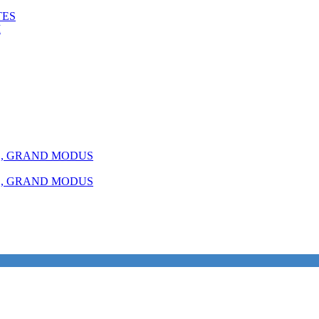
TES
M