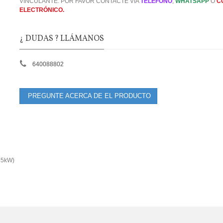
VINCULANTE. POR FAVOR CONTACTE VIA
TELEFONO
,
WHATSAPP
O
C
ELECTRÓNICO.
¿ DUDAS ? LLÁMANOS
640088802
PREGUNTE ACERCA DE EL PRODUCTO
 85kW)