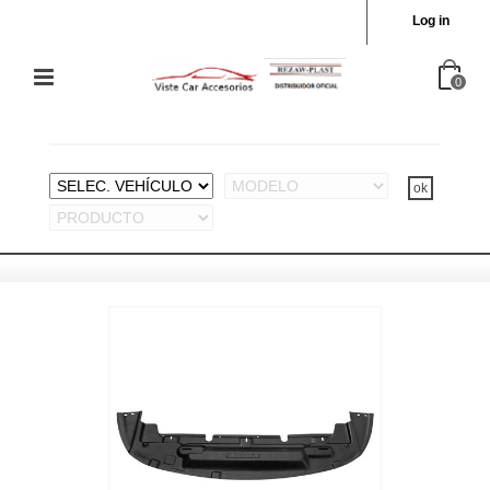
Log in
0