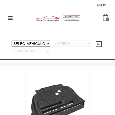
Log in
0