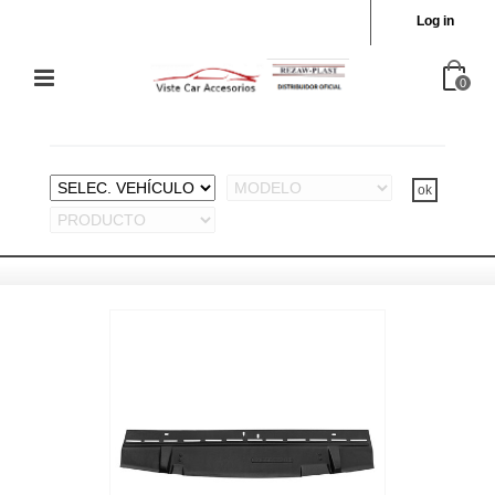
Log in
0