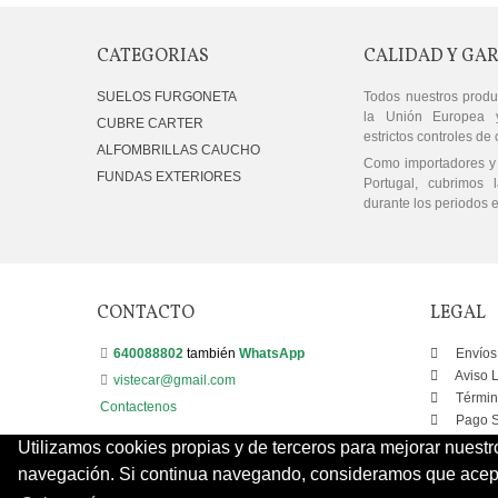
CATEGORIAS
CALIDAD Y GA
SUELOS FURGONETA
Todos nuestros produ
la Unión Europea 
CUBRE CARTER
estrictos controles de 
ALFOMBRILLAS CAUCHO
Como importadores y 
FUNDAS EXTERIORES
Portugal, cubrimos l
durante los periodos e
CONTACTO
LEGAL
640088802
también
WhatsApp
Envíos
Aviso 
vistecar@gmail.com
Términ
Contactenos
Pago S
Utilizamos cookies propias y de terceros para mejorar nuestr
navegación. Si continua navegando, consideramos que acepta