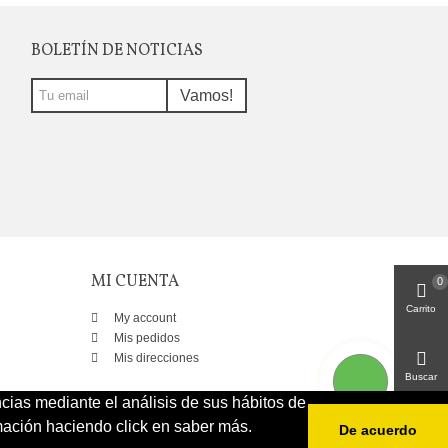
BOLETÍN DE NOTICIAS
Vamos!
MI CUENTA
0
Carrito
My account
Mis pedidos
Mis direcciones
Buscar
ncias mediante el análisis de sus hábitos de
ación haciendo click en saber más.
De acuerdo
Arriba