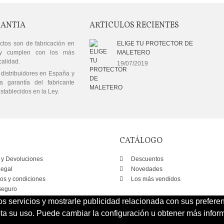
RANTIA
ARTICULOS RECIENTES
ctos son de fabricación en
ELIGE TU PROTECTOR DE
y cumplen con los más
MALETERO
calidad.
19/07/2019
distribuidores en España y
a garantía del fabricante
stablecidos en la Ley.
CATÁLOGO
 y Devoluciones
Descuentos
Legal
Novedades
os y condiciones
Los más vendidos
eguro
os servicios y mostrarle publicidad relacionada con sus prefere
 su uso. Puede cambiar la configuración u obtener más inform