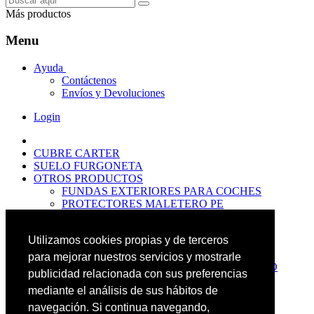
Más productos
Menu
Ayuda
Contáctenos
Envíos y Devoluciones
Login
CUBRE CARTER
SUELO FURGONETA
OTROS PRODUCTOS
FUNDAS EXTERIORES PARA COCHES
PROTECTORES MALETERO PE
ANTIDESLIZANTES
PROTECTORES MALETERO CAUCHO
Utilizamos cookies propias y de terceros
PREMIUM
PROTECTORES MALETERO PE
para mejorar nuestros servicios y mostrarle
PROTECTORES DE MALETERO CAUCHO
publicidad relacionada con sus preferencias
BASIC
mediante el análisis de sus hábitos de
ALFOMBRILLAS GOMA PREMIUM
ALFOMBRILLAS GOMA BASIC
navegación. Si continua navegando,