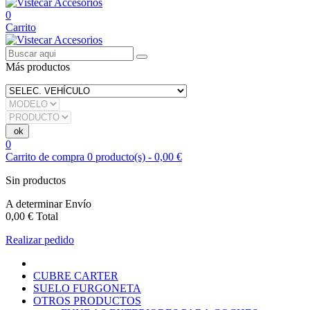
0
Carrito
Más productos
0
Carrito de compra
0
producto(s)
-
0,00 €
Sin productos
A determinar
Envío
0,00 €
Total
Realizar pedido
CUBRE CARTER
SUELO FURGONETA
OTROS PRODUCTOS