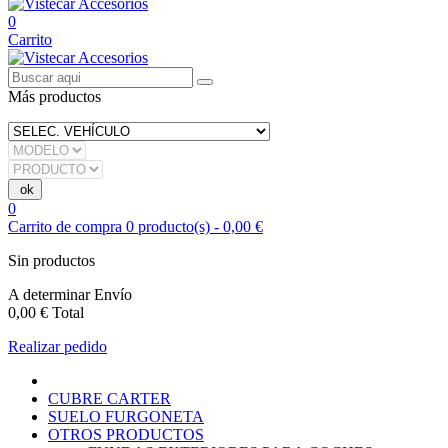
0
Carrito
Más productos
0
Carrito de compra
0
producto(s)
-
0,00 €
Sin productos
A determinar
Envío
0,00 €
Total
Realizar pedido
CUBRE CARTER
SUELO FURGONETA
OTROS PRODUCTOS