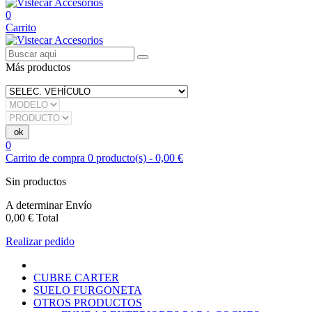
0
Carrito
Más productos
0
Carrito de compra
0
producto(s)
-
0,00 €
Sin productos
A determinar
Envío
0,00 €
Total
Realizar pedido
CUBRE CARTER
SUELO FURGONETA
OTROS PRODUCTOS