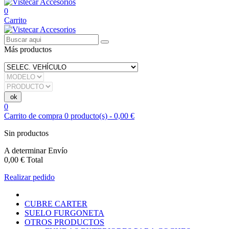
0
Carrito
Más productos
0
Carrito de compra
0
producto(s)
-
0,00 €
Sin productos
A determinar
Envío
0,00 €
Total
Realizar pedido
CUBRE CARTER
SUELO FURGONETA
OTROS PRODUCTOS