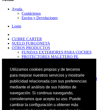
Ayuda
Contáctenos
Envíos y Devoluciones
Login
CUBRE CARTER
SUELO FURGONETA
OTROS PRODUCTOS
FUNDAS EXTERIORES PARA COCHES
PROTECTORES MALETERO PE
ANTIDESLIZANTES
PROTECTORES MALETERO CAUCHO
Utilizamos cookies propias y de terceros
PREMIUM
PROTECTORES MALETERO PE
para mejorar nuestros servicios y mostrarle
PROTECTORES DE MALETERO CAUCHO
publicidad relacionada con sus preferencias
BASIC
mediante el análisis de sus hábitos de
ALFOMBRILLAS GOMA PREMIUM
ALFOMBRILLAS GOMA BASIC
navegación. Si continua navegando,
PASOS RUEDA
consideramos que acepta su uso. Puede
OFERTAS
cambiar la configuración u obtener más
NOVEDADES
CONTACTO