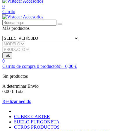
0
Carrito
Más productos
0
Carrito de compra
0
producto(s)
-
0,00 €
Sin productos
A determinar
Envío
0,00 €
Total
Realizar pedido
CUBRE CARTER
SUELO FURGONETA
OTROS PRODUCTOS