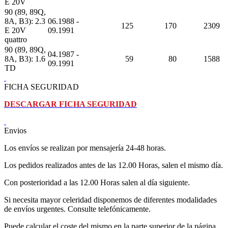
E 20V
90 (89, 89Q,
8A, B3): 2.3
06.1988 -
125
170
2309
E 20V
09.1991
quattro
90 (89, 89Q,
04.1987 -
8A, B3): 1.6
59
80
1588
09.1991
TD
FICHA SEGURIDAD
DESCARGAR FICHA SEGURIDAD
Envios
Los envíos se realizan por mensajería 24-48 horas.
Los pedidos realizados antes de las 12.00 Horas, salen el mismo día.
Con posterioridad a las 12.00 Horas salen al día siguiente.
Si necesita mayor celeridad disponemos de diferentes modalidades
de envíos urgentes. Consulte telefónicamente.
Puede calcular el coste del mismo en la parte superior de la página