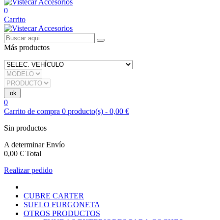
0
Carrito
Más productos
0
Carrito de compra
0
producto(s)
-
0,00 €
Sin productos
A determinar
Envío
0,00 €
Total
Realizar pedido
CUBRE CARTER
SUELO FURGONETA
OTROS PRODUCTOS