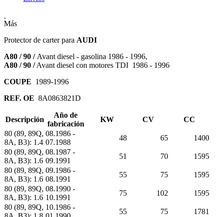
Más
Protector de carter para
AUDI
A80 / 90 /
Avant diesel - gasolina 1986 - 1996,
A80
/ 90 /
Avant diesel con motores TDI 1986 - 1996
COUPE
1989-1996
REF. OE
8A0863821D
Año de
Descripción
KW
CV
CC
fabricación
80 (89, 89Q,
08.1986 -
48
65
1400
8A, B3): 1.4
07.1988
80 (89, 89Q,
08.1987 -
51
70
1595
8A, B3): 1.6
09.1991
80 (89, 89Q,
09.1986 -
55
75
1595
8A, B3): 1.6
08.1991
80 (89, 89Q,
08.1990 -
75
102
1595
8A, B3): 1.6
10.1991
80 (89, 89Q,
10.1986 -
55
75
1781
8A, B3): 1.8
01.1990