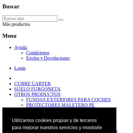
Buscar
Más productos
Menu
Ayuda
Contáctenos
Envíos y Devoluciones
Login
CUBRE CARTER
SUELO FURGONETA
OTROS PRODUCTOS
FUNDAS EXTERIORES PARA COCHES
PROTECTORES MALETERO PE
ANTIDESLIZANTES
PROTECTORES MALETERO CAUCHO
Utilizamos cookies propias y de terceros
PREMIUM
PROTECTORES MALETERO PE
para mejorar nuestros servicios y mostrarle
PROTECTORES DE MALETERO CAUCHO