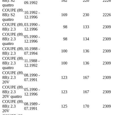
8B): S2
162
220
2226
09.1992
quattro
COUPE (89,
10.1992 -
8B): S2
169
230
2226
12.1996
quattro
COUPE (89,
03.1990 -
98
133
2309
8B): 2.3
12.1996
COUPE (89,
05.1990 -
8B): 2.3
98
134
2309
12.1996
quattro
COUPE (89,
10.1988 -
100
136
2309
8B): 2.3
07.1994
COUPE (89,
11.1988 -
8B): 2.3
100
136
2309
12.1992
quattro
COUPE (89,
08.1990 -
8B): 2.3
123
167
2309
07.1991
20V
COUPE (89,
05.1990 -
8B): 2.3
123
167
2309
12.1996
20V quattro
COUPE (89,
08.1989 -
8B): 2.3
125
170
2309
07.1991
20V