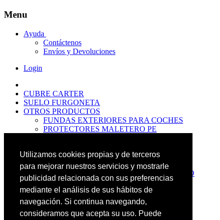
Menu
Ayuda
Contáctenos
Envíos y Devoluciones
Login
CUBRE CARTER
SUELO FURGONETA
OTROS PRODUCTOS
FUNDAS EXTERIORES PARA COCHES
PROTECTORES MALETERO PE
ANTIDESLIZANTES
PROTECTORES MALETERO CAUCHO
Utilizamos cookies propias y de terceros
PREMIUM
PROTECTORES MALETERO PE
para mejorar nuestros servicios y mostrarle
PROTECTORES DE MALETERO CAUCHO
publicidad relacionada con sus preferencias
BASIC
mediante el análisis de sus hábitos de
ALFOMBRILLAS GOMA PREMIUM
ALFOMBRILLAS GOMA BASIC
navegación. Si continua navegando,
PASOS RUEDA
consideramos que acepta su uso. Puede
OFERTAS