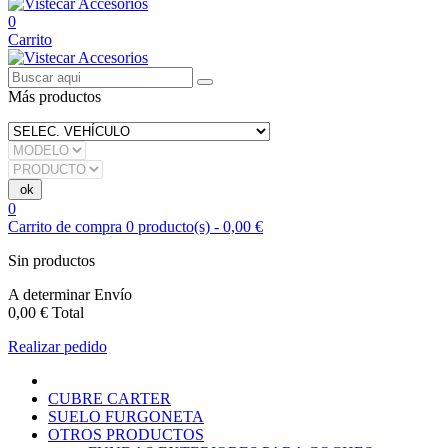
0
Carrito
Más productos
0
Carrito de compra
0
producto(s)
-
0,00 €
Sin productos
A determinar
Envío
0,00 €
Total
Realizar pedido
CUBRE CARTER
SUELO FURGONETA
OTROS PRODUCTOS