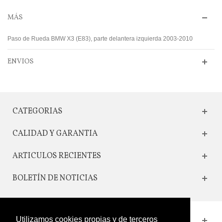
MÁS
Paso de Rueda BMW X3 (E83), parte delantera izquierda 2003-2010
ENVIOS
CATEGORIAS
CALIDAD Y GARANTIA
ARTICULOS RECIENTES
BOLETÍN DE NOTICIAS
Utilizamos cookies propias y de terceros
CONTACTO