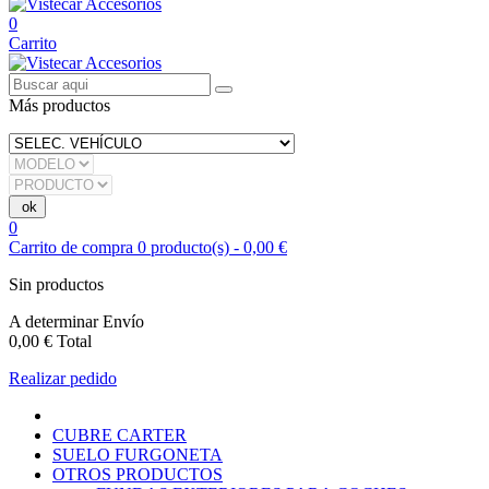
0
Carrito
Más productos
0
Carrito de compra
0
producto(s)
-
0,00 €
Sin productos
A determinar
Envío
0,00 €
Total
Realizar pedido
CUBRE CARTER
SUELO FURGONETA
OTROS PRODUCTOS