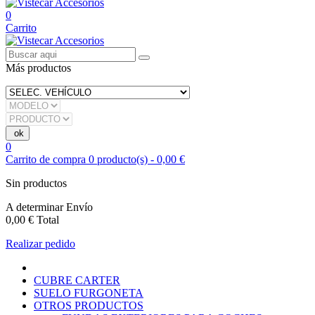
0
Carrito
Más productos
0
Carrito de compra
0
producto(s)
-
0,00 €
Sin productos
A determinar
Envío
0,00 €
Total
Realizar pedido
CUBRE CARTER
SUELO FURGONETA
OTROS PRODUCTOS