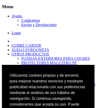
Menu
Ayuda
Contáctenos
Envíos y Devoluciones
Login
CUBRE CARTER
SUELO FURGONETA
OTROS PRODUCTOS
FUNDAS EXTERIORES PARA COCHES
PROTECTORES MALETERO PE
ANTIDESLIZANTES
PROTECTORES MALETERO CAUCHO
Utilizamos cookies propias y de terceros
PREMIUM
PROTECTORES MALETERO PE
para mejorar nuestros servicios y mostrarle
PROTECTORES DE MALETERO CAUCHO
publicidad relacionada con sus preferencias
BASIC
mediante el análisis de sus hábitos de
ALFOMBRILLAS GOMA PREMIUM
ALFOMBRILLAS GOMA BASIC
navegación. Si continua navegando,
PASOS RUEDA
consideramos que acepta su uso. Puede
OFERTAS