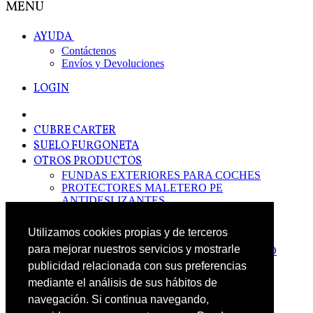
MENU
AYUDA
Contáctenos
Envíos y Devoluciones
LOGIN
CUBRE CARTER
SUELO FURGONETA
OTROS PRODUCTOS
FUNDAS EXTERIORES PARA COCHES
PROTECTORES MALETERO PE
ANTIDESLIZANTES
PROTECTORES MALETERO CAUCHO
PREMIUM
Utilizamos cookies propias y de terceros
PROTECTORES MALETERO PE
para mejorar nuestros servicios y mostrarle
PROTECTORES DE MALETERO CAUCHO
BASIC
publicidad relacionada con sus preferencias
ALFOMBRILLAS GOMA PREMIUM
mediante el análisis de sus hábitos de
ALFOMBRILLAS GOMA BASIC
navegación. Si continua navegando,
PASOS RUEDA