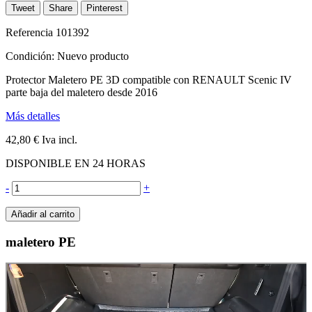
Tweet
Share
Pinterest
Referencia
101392
Condición:
Nuevo producto
Protector Maletero PE 3D compatible con RENAULT Scenic IV
parte baja del maletero desde 2016
Más detalles
42,80 €
Iva incl.
DISPONIBLE EN 24 HORAS
-
+
Añadir al carrito
maletero PE