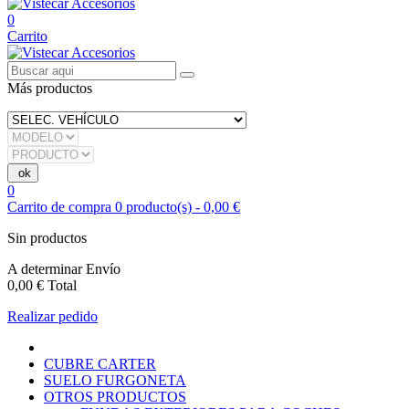
0
Carrito
Más productos
0
Carrito de compra
0
producto(s)
-
0,00 €
Sin productos
A determinar
Envío
0,00 €
Total
Realizar pedido
CUBRE CARTER
SUELO FURGONETA
OTROS PRODUCTOS