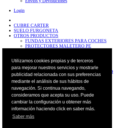
Envíos y Devoluciones
Login
CUBRE CARTER
SUELO FURGONETA
OTROS PRODUCTOS
FUNDAS EXTERIORES PARA COCHES
PROTECTORES MALETERO PE
ANTIDESLIZANTES
PROTECTORES MALETERO CAUCHO
Utilizamos cookies propias y de terceros
PREMIUM
PROTECTORES MALETERO PE
para mejorar nuestros servicios y mostrarle
PROTECTORES DE MALETERO CAUCHO
publicidad relacionada con sus preferencias
BASIC
mediante el análisis de sus hábitos de
ALFOMBRILLAS GOMA PREMIUM
ALFOMBRILLAS GOMA BASIC
navegación. Si continua navegando,
PASOS RUEDA
consideramos que acepta su uso. Puede
OFERTAS
cambiar la configuración u obtener más
NOVEDADES
CONTACTO
información haciendo click en saber más.
Saber más
Más Productos