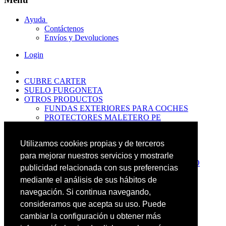
Ayuda
Contáctenos
Envíos y Devoluciones
Login
CUBRE CARTER
SUELO FURGONETA
OTROS PRODUCTOS
FUNDAS EXTERIORES PARA COCHES
PROTECTORES MALETERO PE
ANTIDESLIZANTES
PROTECTORES MALETERO CAUCHO
Utilizamos cookies propias y de terceros
PREMIUM
PROTECTORES MALETERO PE
para mejorar nuestros servicios y mostrarle
PROTECTORES DE MALETERO CAUCHO
publicidad relacionada con sus preferencias
BASIC
mediante el análisis de sus hábitos de
ALFOMBRILLAS GOMA PREMIUM
ALFOMBRILLAS GOMA BASIC
navegación. Si continua navegando,
PASOS RUEDA
consideramos que acepta su uso. Puede
OFERTAS
cambiar la configuración u obtener más
NOVEDADES