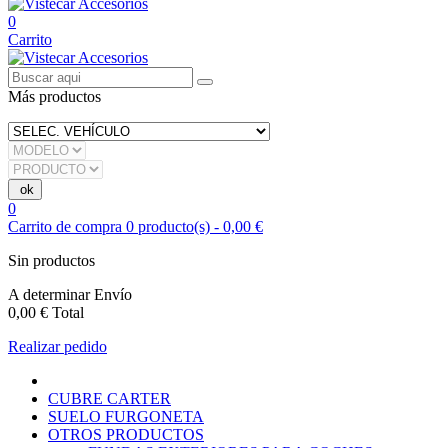
0
Carrito
Más productos
0
Carrito de compra
0
producto(s)
-
0,00 €
Sin productos
A determinar
Envío
0,00 €
Total
Realizar pedido
CUBRE CARTER
SUELO FURGONETA
OTROS PRODUCTOS