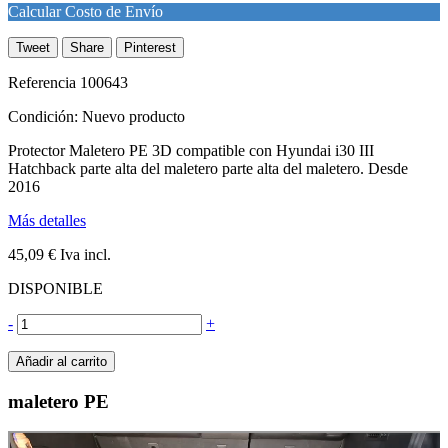
Calcular Costo de Envío
Tweet
Share
Pinterest
Referencia
100643
Condición:
Nuevo producto
Protector Maletero PE 3D compatible con Hyundai i30 III
Hatchback parte alta del maletero parte alta del maletero. Desde
2016
Más detalles
45,09 €
Iva incl.
DISPONIBLE
-
+
Añadir al carrito
maletero PE