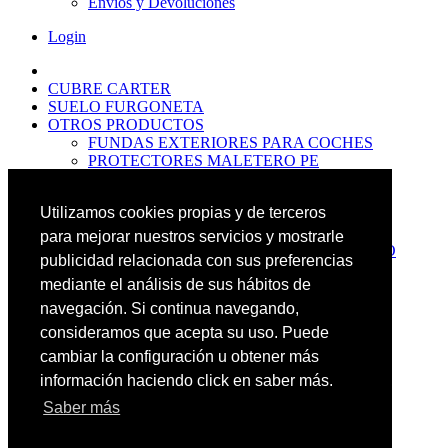
Envíos y Devoluciones
Login
CUBRE CARTER
SUELO FURGONETA
OTROS PRODUCTOS
FUNDAS EXTERIORES PARA COCHES
PROTECTORES MALETERO PE
ANTIDESLIZANTES
PROTECTORES MALETERO CAUCHO
Utilizamos cookies propias y de terceros
PREMIUM
PROTECTORES MALETERO PE
para mejorar nuestros servicios y mostrarle
PROTECTORES DE MALETERO CAUCHO
publicidad relacionada con sus preferencias
BASIC
mediante el análisis de sus hábitos de
ALFOMBRILLAS GOMA PREMIUM
ALFOMBRILLAS GOMA BASIC
navegación. Si continua navegando,
PASOS RUEDA
consideramos que acepta su uso. Puede
OFERTAS
cambiar la configuración u obtener más
NOVEDADES
CONTACTO
información haciendo click en saber más.
Saber más
Más Productos