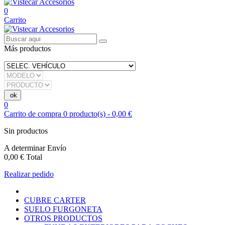
0
Carrito
Más productos
0
Carrito de compra
0
producto(s)
-
0,00 €
Sin productos
A determinar
Envío
0,00 €
Total
Realizar pedido
CUBRE CARTER
SUELO FURGONETA
OTROS PRODUCTOS