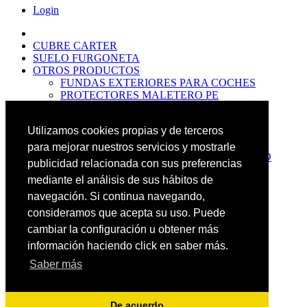
Login
CUBRE CARTER
SUELO FURGONETA
OTROS PRODUCTOS
FUNDAS EXTERIORES PARA COCHES
PROTECTORES MALETERO PE
ANTIDESLIZANTES
PROTECTORES MALETERO CAUCHO
Utilizamos cookies propias y de terceros
PREMIUM
PROTECTORES MALETERO PE
para mejorar nuestros servicios y mostrarle
PROTECTORES DE MALETERO CAUCHO
publicidad relacionada con sus preferencias
BASIC
mediante el análisis de sus hábitos de
ALFOMBRILLAS GOMA PREMIUM
ALFOMBRILLAS GOMA BASIC
navegación. Si continua navegando,
PASOS RUEDA
consideramos que acepta su uso. Puede
OFERTAS
cambiar la configuración u obtener más
NOVEDADES
CONTACTO
información haciendo click en saber más.
Saber más
Más Productos
Carrito
0
Buscar
De acuerdo