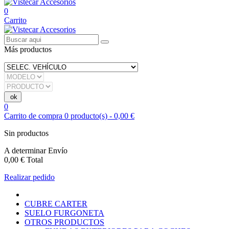
0
Carrito
Más productos
0
Carrito de compra
0
producto(s)
-
0,00 €
Sin productos
A determinar
Envío
0,00 €
Total
Realizar pedido
CUBRE CARTER
SUELO FURGONETA
OTROS PRODUCTOS