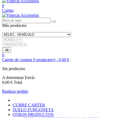
0
Carrito
Más productos
0
Carrito de compra
0
producto(s)
-
0,00 €
Sin productos
A determinar
Envío
0,00 €
Total
Realizar pedido
CUBRE CARTER
SUELO FURGONETA
OTROS PRODUCTOS