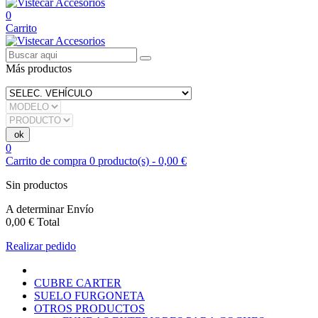
0
Carrito
Más productos
0
Carrito de compra
0
producto(s)
-
0,00 €
Sin productos
A determinar
Envío
0,00 €
Total
Realizar pedido
CUBRE CARTER
SUELO FURGONETA
OTROS PRODUCTOS