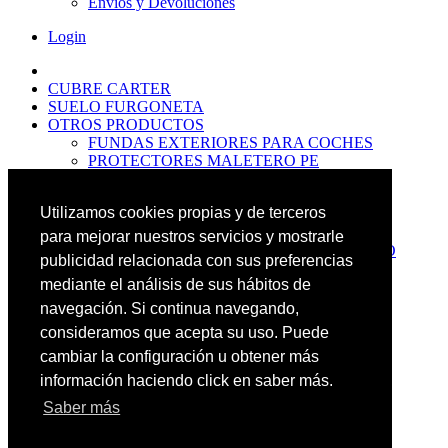
Envíos y Devoluciones
Login
CUBRE CARTER
SUELO FURGONETA
OTROS PRODUCTOS
FUNDAS EXTERIORES PARA COCHES
PROTECTORES MALETERO PE
ANTIDESLIZANTES
PROTECTORES MALETERO CAUCHO
Utilizamos cookies propias y de terceros
PREMIUM
PROTECTORES MALETERO PE
para mejorar nuestros servicios y mostrarle
PROTECTORES DE MALETERO CAUCHO
publicidad relacionada con sus preferencias
BASIC
mediante el análisis de sus hábitos de
ALFOMBRILLAS GOMA PREMIUM
ALFOMBRILLAS GOMA BASIC
navegación. Si continua navegando,
PASOS RUEDA
consideramos que acepta su uso. Puede
OFERTAS
cambiar la configuración u obtener más
NOVEDADES
CONTACTO
información haciendo click en saber más.
Saber más
Más Productos