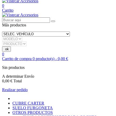
0
Carrito
Más productos
0
Carrito de compra
0
producto(s)
-
0,00 €
Sin productos
A determinar
Envío
0,00 €
Total
Realizar pedido
CUBRE CARTER
SUELO FURGONETA
OTROS PRODUCTOS