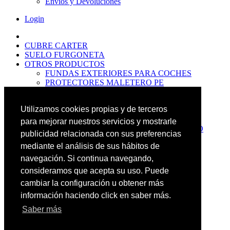
Envíos y Devoluciones
Login
CUBRE CARTER
SUELO FURGONETA
OTROS PRODUCTOS
FUNDAS EXTERIORES PARA COCHES
PROTECTORES MALETERO PE
ANTIDESLIZANTES
PROTECTORES MALETERO CAUCHO
Utilizamos cookies propias y de terceros
PREMIUM
PROTECTORES MALETERO PE
para mejorar nuestros servicios y mostrarle
PROTECTORES DE MALETERO CAUCHO
publicidad relacionada con sus preferencias
BASIC
mediante el análisis de sus hábitos de
ALFOMBRILLAS GOMA PREMIUM
ALFOMBRILLAS GOMA BASIC
navegación. Si continua navegando,
PASOS RUEDA
consideramos que acepta su uso. Puede
OFERTAS
cambiar la configuración u obtener más
NOVEDADES
CONTACTO
información haciendo click en saber más.
Saber más
Más Productos