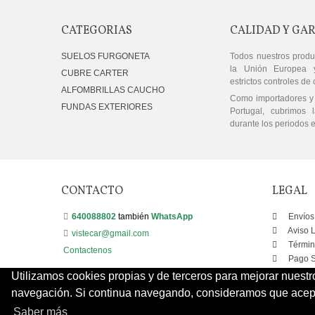
CATEGORIAS
CALIDAD Y GA
SUELOS FURGONETA
Todos nuestros produ
la Unión Europea 
CUBRE CARTER
estrictos controles de 
ALFOMBRILLAS CAUCHO
Como importadores y 
FUNDAS EXTERIORES
Portugal, cubrimos l
durante los periodos e
CONTACTO
LEGAL
640088802
también
WhatsApp
Envíos
Aviso 
vistecar@gmail.com
Términ
Contactenos
Pago S
Utilizamos cookies propias y de terceros para mejorar nuestr
navegación. Si continua navegando, consideramos que acepta
Saber más