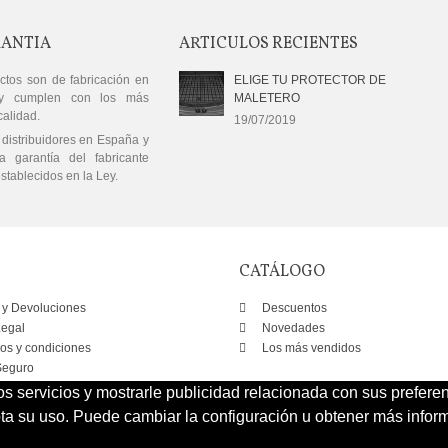
RANTIA
ARTICULOS RECIENTES
ctos son de fabricación en
ELIGE TU PROTECTOR DE
y cumplen con los más
MALETERO
calidad.
19/07/2019
distribuidores en España y
a garantía del fabricante
stablecidos en la Ley.
CATÁLOGO
 y Devoluciones
Descuentos
Legal
Novedades
os y condiciones
Los más vendidos
eguro
os servicios y mostrarle publicidad relacionada con sus prefere
 su uso. Puede cambiar la configuración u obtener más inform