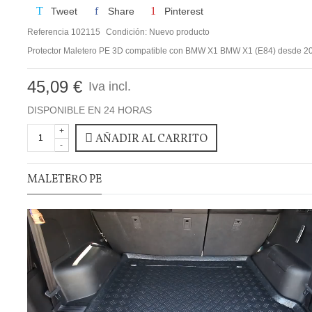
Tweet
Share
Pinterest
Referencia
102115
Condición:
Nuevo producto
Protector Maletero PE 3D compatible con BMW X1 BMW X1 (E84) desde 2
45,09 €
Iva incl.
DISPONIBLE EN 24 HORAS
+
AÑADIR AL CARRITO
-
MALETERO PE