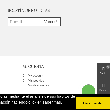
BOLETÍN DE NOTICIAS
Vamos!
MI CUENTA
0
Carrito
My account
Mis pedidos
Mis direcciones
Buscar
ncias mediante el análisis de sus hábitos de
ación haciendo click en saber más.
De acuerdo
Arriba