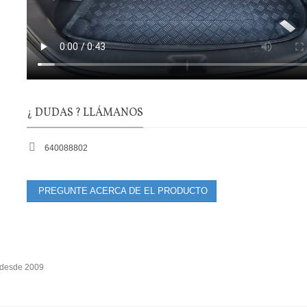
¿ DUDAS ? LLÁMANOS
640088802
PREGUNTE ACERCA DE EL PRODUCTO
 desde 2009