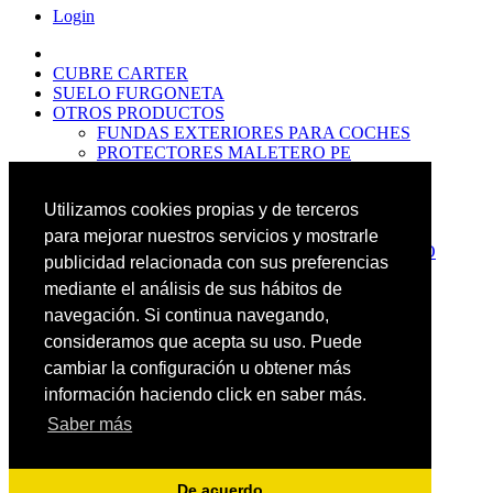
Login
CUBRE CARTER
SUELO FURGONETA
OTROS PRODUCTOS
FUNDAS EXTERIORES PARA COCHES
PROTECTORES MALETERO PE
ANTIDESLIZANTES
PROTECTORES MALETERO CAUCHO
Utilizamos cookies propias y de terceros
PREMIUM
PROTECTORES MALETERO PE
para mejorar nuestros servicios y mostrarle
PROTECTORES DE MALETERO CAUCHO
publicidad relacionada con sus preferencias
BASIC
mediante el análisis de sus hábitos de
ALFOMBRILLAS GOMA PREMIUM
ALFOMBRILLAS GOMA BASIC
navegación. Si continua navegando,
PASOS RUEDA
consideramos que acepta su uso. Puede
OFERTAS
cambiar la configuración u obtener más
NOVEDADES
CONTACTO
información haciendo click en saber más.
Saber más
Más Productos
Carrito
0
Buscar
De acuerdo