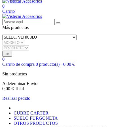
0
Carrito
Más productos
0
Carrito de compra
0
producto(s)
-
0,00 €
Sin productos
A determinar
Envío
0,00 €
Total
Realizar pedido
CUBRE CARTER
SUELO FURGONETA
OTROS PRODUCTOS