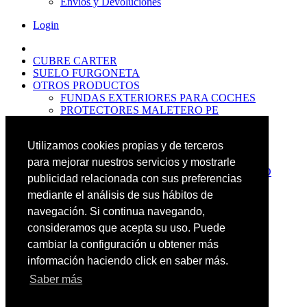
Envíos y Devoluciones
Login
CUBRE CARTER
SUELO FURGONETA
OTROS PRODUCTOS
FUNDAS EXTERIORES PARA COCHES
PROTECTORES MALETERO PE
ANTIDESLIZANTES
PROTECTORES MALETERO CAUCHO
Utilizamos cookies propias y de terceros
PREMIUM
PROTECTORES MALETERO PE
para mejorar nuestros servicios y mostrarle
PROTECTORES DE MALETERO CAUCHO
publicidad relacionada con sus preferencias
BASIC
mediante el análisis de sus hábitos de
ALFOMBRILLAS GOMA PREMIUM
ALFOMBRILLAS GOMA BASIC
navegación. Si continua navegando,
PASOS RUEDA
consideramos que acepta su uso. Puede
OFERTAS
cambiar la configuración u obtener más
NOVEDADES
CONTACTO
información haciendo click en saber más.
Saber más
Más Productos