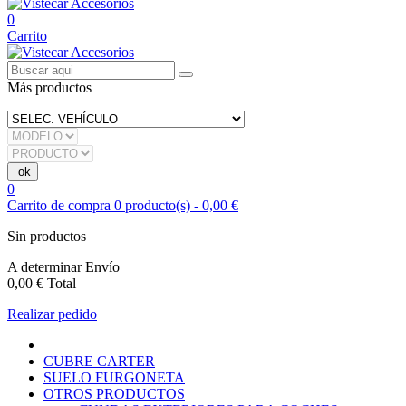
0
Carrito
Más productos
0
Carrito de compra
0
producto(s)
-
0,00 €
Sin productos
A determinar
Envío
0,00 €
Total
Realizar pedido
CUBRE CARTER
SUELO FURGONETA
OTROS PRODUCTOS