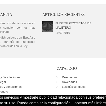
RANTIA
ARTICULOS RECIENTES
ctos son de fabricación en
ELIGE TU PROTECTOR DE
y cumplen con los más
MALETERO
calidad.
19/07/2019
distribuidores en España y
a garantía del fabricante
stablecidos en la Ley.
CATÁLOGO
 y Devoluciones
Descuentos
Legal
Novedades
os y condiciones
Los más vendidos
eguro
os servicios y mostrarle publicidad relacionada con sus prefere
 su uso. Puede cambiar la configuración u obtener más inform