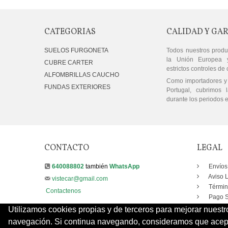
CATEGORIAS
CALIDAD Y GA
SUELOS FURGONETA
Todos nuestros produ
la Unión Europea 
CUBRE CARTER
estrictos controles de 
ALFOMBRILLAS CAUCHO
Como importadores y 
FUNDAS EXTERIORES
Portugal, cubrimos l
durante los periodos e
CONTACTO
LEGAL
640088802
también
WhatsApp
Envíos
Aviso 
vistecar@gmail.com
Términ
Contactenos
Pago S
Utilizamos cookies propias y de terceros para mejorar nuestr
navegación. Si continua navegando, consideramos que acepta