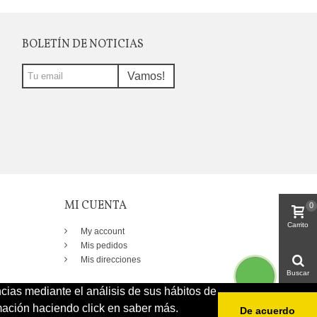
BOLETÍN DE NOTICIAS
Vamos!
MI CUENTA
0
Carrito
My account
Mis pedidos
Mis direcciones
Buscar
ncias mediante el análisis de sus hábitos de
ación haciendo click en saber más.
De acuerdo